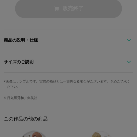
販売終了
商品の説明・仕様
『ヘタリア World★Stars』とのコラボマルチケースに新モデルが登
場！
サイズのご説明
賑やかで陽気なスペインをイメージした、暖かみのあるブラウンの
ショルダーマルチケース。
持ち手立ち
ストラップ
高さ
幅
奥行
重さ
画像はサンプルです。実際の商品とは一部異なる場合がございます。予めご了承く
上がり
最長
ださい。
スペインを語るには欠かせないトマトをタグにデザイン。
「JEFE（親分）」、「TRANQUILO Y ALEGRE（穏やかで陽
12cm
22cm
約3.5cm
約2.5cm
120cm
550g
© 日丸屋秀和／集英社
気）」もあしらい、見ているだけで自然に元気がもらえます。
スペインの情熱「Pasión」を感じさせるタグには、バラをくわえた
サイズガイドページはこちら
フラメンコのバイラオーラ、闘牛、マタドールの姿が。
この作品の他の商品
ヴィンテージラベル風のタグにはオリーブとオリーブオイル、「Lo
que será, será（なるようになる）」の文字を添え、楽観的な一面
も表現！