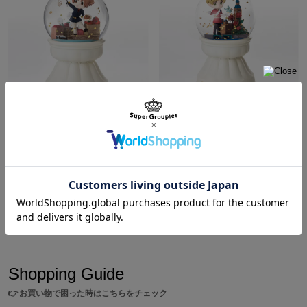
海外旅行で集めたくなる、パスポートのスタンプを彷彿とするプリ
ントもデザイン。
南イタリア、スペイン、プロイセンの3人をイメージしたレモン、
太陽、小鳥をあしらったSuperGroupies限定のスタンプです！
内側にはカードポケットやコインケースなど多種多様なポケットを
完備！パスポートやチケットも収納可能なので、旅行時にもおすす
め。
イタリア モデル スノードーム ヘタリア World★Stars
イギリス モデル スノードーム ヘタリア World★Stars
¥10,780
¥10,780
トマトが隠された「Spain」の文字もデザインされています。
背面にあるポケットはスマホをはじめとした小物を入れるのに最適
商品をもっと見る
です！
マグネット式のフラップを開けるとファスナーがついているので、
中身を落としたりする心配もありません。
※この商品を使用した際の貴重品紛失等については、一切の責任を負いかねま
すので予めご了承ください。
Shopping Guide
原産国／ 中国
👉
お買い物で困った時はこちらをチェック
素材／ 本体：合成皮革 裏地：ポリエステル100% 金具：鉄、亜鉛合金