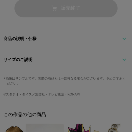
販売終了
商品の説明・仕様
「スゴイぞー カッコいいぞー！！」
サイズのご説明
海馬瀬人が身につけているペンダントを再現したネックレス。
ベルトのバックルをイメージしたエンドパーツには「KC」のロゴ
長さ
トップ縦
トップ横
アジャスター
をデザイン。
画像はサンプルです。実際の商品とは一部異なる場合がございます。予めご了承く
ださい。
45cm
2cm
1.5cm
5cm
トップパーツは開くことができ、中には兄弟愛を感じさせる海馬の
©スタジオ・ダイス／集英社・テレビ東京・KONAMI
セリフ「オレの弟を侮辱することは…海馬コーポレーションを侮辱
サイズガイドページはこちら
するに等しい…それなりの覚悟は あるんだろうな…」の英訳が刻印
されています。
この作品の他の商品
素材はシルバー925を使用し、お手入れをしていただくことでいつ
までも輝き続けます。