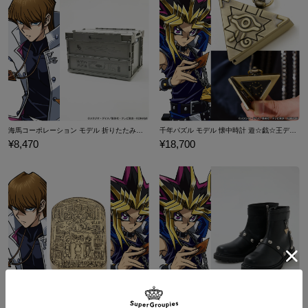
このネックレスが観賞用になるなどあり得ん！ オレが持つ限り、
戦いの中でこそ輝く！
原産国／ 中国
素材／ シルバー925
海馬コーポレーション モデル 折りたたみコンテナ 遊☆戯☆王デュエルモンスターズ
千年パズル モデル 懐中時計 遊☆戯☆王デュエルモンスターズ
¥8,470
¥18,700