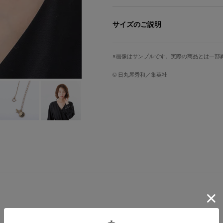
日本をモチーフにしたゴールドのネッ
桜の木の枝をイメージした緩やかなア
サイズのご説明
たデザイン。
桜の花の中央には、日本の瞳の色をイ
長さ
トップ縦
エンドパーツには、地球や飛行機とい
画像はサンプルです。実際の商品とは一部
ろから見たときにも抜かりなく仕上げ
40cm
0.5cm
肌に馴染む華奢なチェーンは、女性ら
© 日丸屋秀和／集英社
サイズガイドページはこちら
原産国／ 日本
素材／ シルバー925、スワロフスキー®