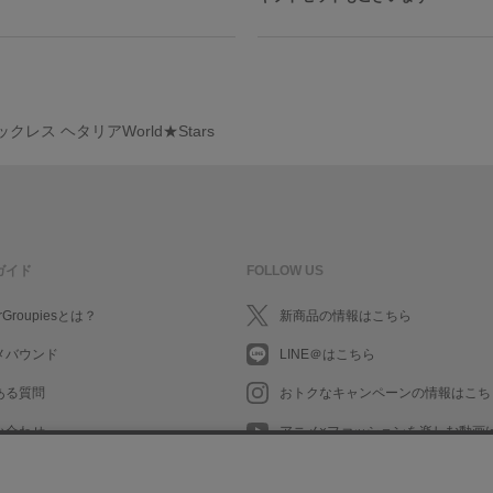
クレス ヘタリアWorld★Stars
ガイド
FOLLOW US
rGroupiesとは？
新商品の情報はこちら
メバウンド
LINE＠はこちら
ある質問
おトクなキャンペーンの情報はこち
い合わせ
アニメ×ファッションを楽しむ動画
What's New in English