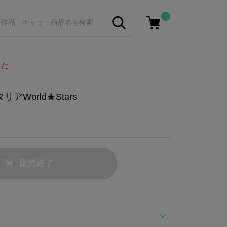
した
アWorld★Stars
販売終了