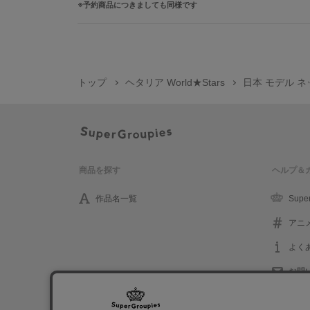
予約商品につきましても同様です
トップ
ヘタリア World★Stars
日本 モデル ネッ
商品を探す
ヘルプ＆
作品名一覧
Supe
アニ
よく
お問