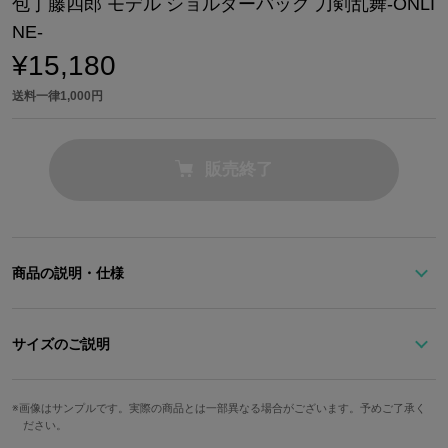
包丁藤四郎 モデル ショルダーバッグ 刀剣乱舞-ONLI
NE-
¥15,180
送料一律1,000円
販売終了
商品の説明・仕様
何もない日にも、自分にプレゼント。キュートでユニークな包丁藤
四郎モデル
サイズのご説明
包丁藤四郎をイメージした、プレゼントBOX風の大人可愛いショル
ダーバッグ。
ストラップ最
ゴールドのショルダーチェーンがさりげない高級感をプラス♡
高さ
幅
奥行
重さ
画像はサンプルです。実際の商品とは一部異なる場合がございます。予めご了承く
長
ださい。
髪色と肩の装備品のカラーをバランスよく取り入れ、どの角度から