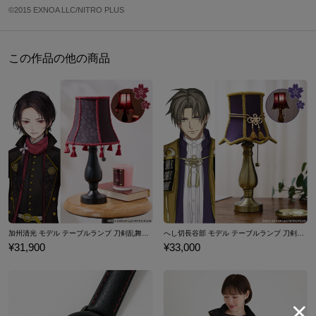
みてもキュートな仕上がり♡
13cm
13.5cm
13.5cm
116cm
485g
©2015 EXNOA LLC/NITRO PLUS
ショルダーチェーンの取り外しが可能で、小物入れにも！
※着用モデル身長：165cm
内装は持っているお菓子を組み合わせたオリジナルテキスタイル。
バッグを開けるたびにプレゼントを開けるような感覚が味わえま
サイズガイドページはこちら
この作品の他の商品
す！6.1インチのスマートフォンと三つ折り財布を一緒に収納でき
るサイズ感。
アクセサリー感覚でコーデを楽しめるユニークなバッグ。いつもの
コーデの魅力を引き立たててくれます。
原産国／ 中国
素材／ 本体：合成皮革 裏地：ポリエステル100% 金具：亜鉛合金、鉄
加州清光 モデル テーブルランプ 刀剣乱舞ONLINE
へし切長谷部 モデル テーブルランプ 刀剣乱舞ONLINE
¥31,900
¥33,000