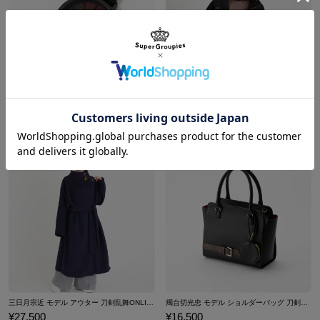
肥前忠広 モデル 腕時計 刀剣乱舞ONLINE
膝丸 モデル アウター 刀剣乱舞ONLINE
¥17,600
¥24,200
三日月宗近 モデル アウター 刀剣乱舞ONLINE
燭台切光忠 モデル ショルダーバッグ 刀剣乱舞ONLINE
¥27,500
¥16,500