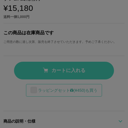
¥15,180
送料一律1,000円
この商品は在庫商品です
ご用意の数に達し次第、販売を終了させていただきます。予めご了承ください。
カートに入れる
ラッピングセット
(¥450)も買う
商品の説明・仕様