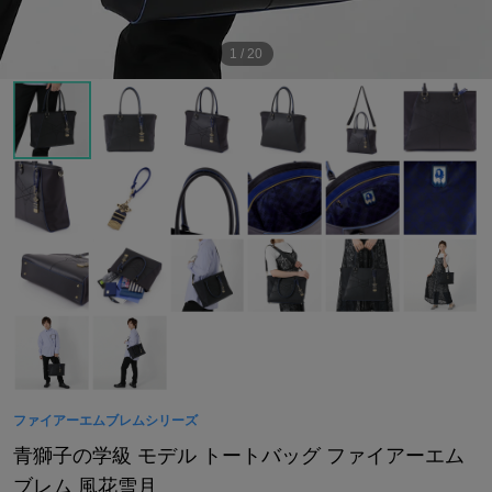
1
/
20
ファイアーエムブレムシリーズ
青獅子の学級 モデル トートバッグ ファイアーエム
ブレム 風花雪月