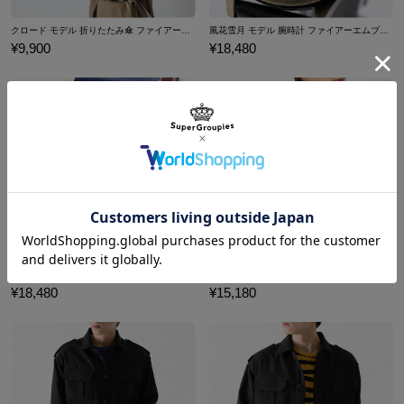
原産国／ 中国
素材／ 本体：合成皮革、ナイロン 裏地：ポリエステル100% 金具：鉄、亜
クロード モデル 折りたたみ傘 ファイアーエムブレム 風花雪月
風花雪月 モデル 腕時計 ファイアーエムブレム
鉛合金 バッグチャーム：合成皮革、亜鉛合金、鉄
¥9,900
¥18,480
蒼炎の軌跡 モデル 腕時計 ファイアーエムブレム
主人公 モデル トートバッグ ファイアーエムブレム 風花雪月
¥18,480
¥15,180