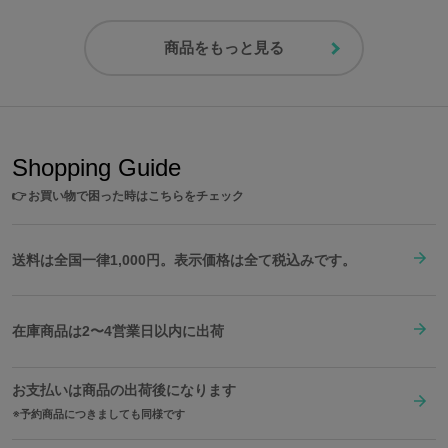
商品をもっと見る
Shopping Guide
👉
お買い物で困った時はこちらをチェック
送料は全国一律1,000円。表示価格は全て税込みです。
在庫商品は2〜4営業日以内に出荷
お支払いは商品の出荷後になります
予約商品につきましても同様です