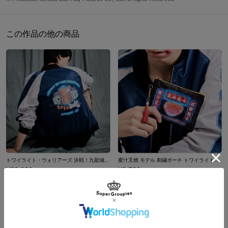
組み立て時
九龍城砦のジオラマアクリルスタンドは、狭い通路や路地が入り込
高さ
幅
奥行最小
奥行最大
んだ世界観……！
この作品の他の商品
龍城髪廊
約15cm
約12cm
約5cm
約10.5cm
付属のタイトルロゴと組み合わせてポスターを再現するもよし！
九龍城砦
約15cm
約12cm
約5cm
約5cm
お好きなキャラを組み合わせて、映画のシーンを再現することも可
能です！
原産国／ 日本
素材／ アクリル
トワイライト・ウォリアーズ 決戦！九龍城砦 モデル スカジャン
蜜汁叉燒 モデル 刺繍ポーチ トワイライト・ウォリアーズ 決戦！九龍城砦
¥33,000
¥3,520