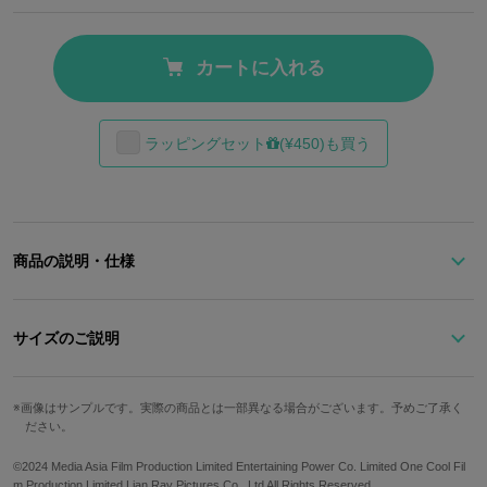
カートに入れる
ラッピングセット
(¥450)も買う
商品の説明・仕様
香港映画史上No.1ヒット映画『トワイライト・ウォリアーズ 決
戦！九龍城砦』より、公式コラボアイテムが登場！
サイズのご説明
作中シーンを切り取ったジオラマアクリルスタンド2種類のセッ
ト。
高さ
幅
厚さ
画像はサンプルです。実際の商品とは一部異なる場合がございます。予めご了承く
ださい。
龍捲風が営む理髪店「龍城髪廊」の一角をそのまま切り取ったジオ
約21cm
約30cm
約0.3cm
ラマアクリルスタンドは、地面のタイルの柄までこだわった仕上が
©2024 Media Asia Film Production Limited Entertaining Power Co. Limited One Cool Fil
り。
m Production Limited Lian Ray Pictures Co., Ltd All Rights Reserved.