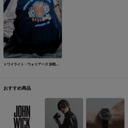
トワイライト・ウォリアーズ 決戦！九龍城砦 モデル スカジャン、陳洛軍 モデル スマホストラップ＆フォンタブ、蜜汁叉燒 モデル 刺繍ポーチ
おすすめ商品