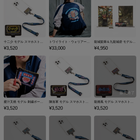
した。日本でも2025年1月の封切りから、4月には小林親弘氏、堀内賢雄
氏らが出演する日本語吹き替え版も公開され、現在もロングラン上映中
です。 7月には先行配信がスタート、10月には待望のUHD、Blu-ray、DV
Dが発売予定です。続編や前日譚も鋭意進行中とのことで、今後の展開
から目が離せません。 ここでは、『トワイライト・ウォリアーズ 決戦！
九龍城砦』のコラボスカジャン、スマホストラップ&フォンタブ、刺繍
十二少 モデル スマホストラップ＆フォンタブ トワイライト・ウォリアーズ 決戦！九龍城砦
トワイライト・ウォリアーズ 決戦！九龍城砦 モデル スカジャン
龍城髪廊＆九龍城砦 モデル ジオラマアクリルスタンド セット トワイライト・ウォリアーズ 決戦！九龍城砦
ポーチ、ジオラマアクリルスタンドセットなどをご紹介いたします。
¥3,520
¥33,000
¥4,950
蜜汁叉燒 モデル 刺繍ポーチ トワイライト・ウォリアーズ 決戦！九龍城砦
陳洛軍 モデル スマホストラップ＆フォンタブ トワイライト・ウォリアーズ 決戦！九龍城砦
龍捲風 モデル スマホストラップ＆フォンタブ トワイライト・ウォリアーズ 決戦！九龍城砦
¥3,520
¥3,520
¥3,520