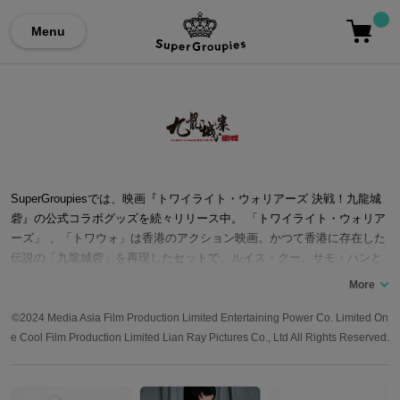
Menu
SuperGroupiesでは、映画『トワイライト・ウォリアーズ 決戦！九龍城
砦』の公式コラボグッズを続々リリース中。 「トワイライト・ウォリア
ーズ」 、「トワウォ」は香港のアクション映画。かつて香港に存在した
伝説の「九龍城砦」を再現したセットで、ルイス・クー、サモ・ハンと
いった香港映画界のレジェンドから若手実力派俳優が大迫力のアクショ
ンを繰り広げます。 1980年代の香港――密入国者の青年・陳洛軍（チャ
ン・ロッグワン）は無法地帯「九龍城砦」に逃げ込む……。そこで出会
©2024 Media Asia Film Production Limited Entertaining Power Co. Limited On
った仲間たち、信一（ソンヤッ）、十二少（サップイー）、四仔（セイ
e Cool Film Production Limited Lian Ray Pictures Co., Ltd All Rights Reserved.
ジャイ）との絆、黒社会との抗争、命をかけた戦いを描く物語。 本作は
興行収入5億円突破のメガヒットで、アカデミー賞国際長編映画賞の香港
代表に選出されるなど、香港のアクション映画史に新たな歴史を刻みま