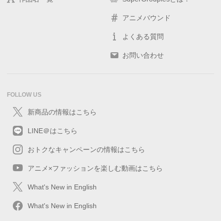
アニメバウンド
よくある質問
お問い合わせ
FOLLOW US
新商品の情報はこちら
LINE＠はこちら
おトクなキャンペーンの情報はこちら
アニメ×ファッションを楽しむ動画はこちら
What's New in English
What's New in English