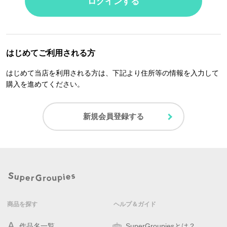
ログインする
はじめてご利用される方
はじめて当店を利用される方は、下記より住所等の情報を入力して
購入を進めてください。
新規会員登録する
商品を探す
ヘルプ＆ガイド
作品名一覧
SuperGroupiesとは？