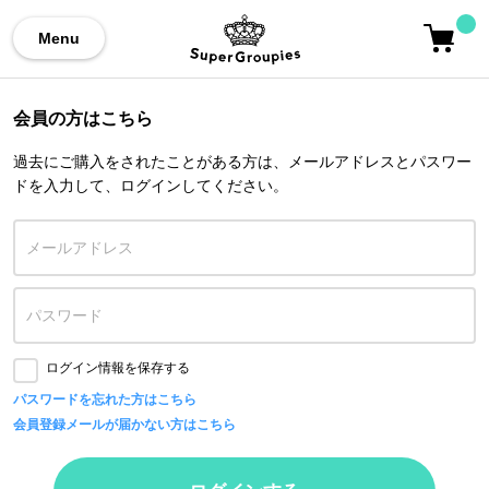
Menu
会員の方はこちら
過去にご購入をされたことがある方は、メールアドレスとパスワー
ドを入力して、ログインしてください。
ログイン情報を保存する
パスワードを忘れた方はこちら
会員登録メールが届かない方はこちら