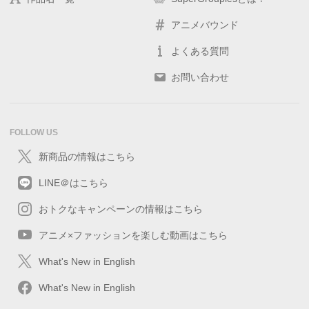
アニメバウンド
よくある質問
お問い合わせ
FOLLOW US
新商品の情報はこちら
LINE＠はこちら
おトクなキャンペーンの情報はこちら
アニメ×ファッションを楽しむ動画はこちら
What's New in English
What's New in English