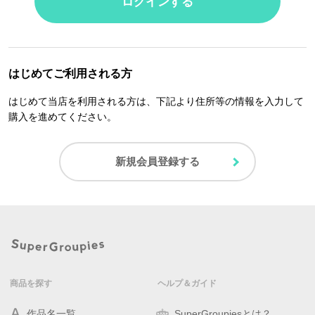
ログインする
はじめてご利用される方
はじめて当店を利用される方は、下記より住所等の情報を入力して
購入を進めてください。
新規会員登録する
商品を探す
ヘルプ＆ガイド
作品名一覧
SuperGroupiesとは？