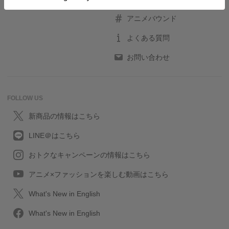
アニメバウンド
よくある質問
お問い合わせ
FOLLOW US
新商品の情報はこちら
LINE＠はこちら
おトクなキャンペーンの情報はこちら
アニメ×ファッションを楽しむ動画はこちら
What's New in English
What's New in English