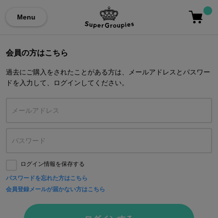
Menu
会員の方はこちら
過去にご購入をされたことがある方は、メールアドレスとパスワー
ドを入力して、ログインしてください。
ログイン情報を保存する
パスワードを忘れた方はこちら
会員登録メールが届かない方はこちら