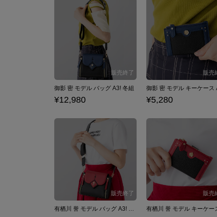
御影 密 モデル バッグ A3! 冬組
¥12,980
¥5,280
有栖川 誉 モデル バッグ A3! 冬組