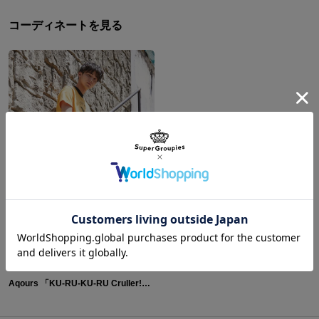
コーディネートを見る
Aqours 「KU-RU-KU-RU Cruller!」 バッグ&財布 ラブライブ！サンシャイン!!