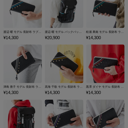
際の地名が使用されているため、東京・神田明神や静岡・沼津といった
土地への「聖地巡礼」も活発。担当声優によるコラボイベントも行われ
ている。 ここではラブライブ！シリーズコラボのシューズ、バッグをは
じめ、財布やポーチなど…ラブライブ！シリーズとのコラボファッショ
ンアイテムをご紹介いたします。
渡辺 曜 モデル 長財布 ラブライブ！サンシャイン!! 「KU-RU-KU-RU Cruller!」
渡辺 曜 モデル バックパック ラブライブ！サンシャイン!! 「KU-RU-KU-RU Cruller!」
松浦 果南 モデル 長財布 ラブライブ！サンシャイン!! 「KU-RU-KU-RU Cruller!」
¥14,300
¥20,900
¥14,300
津島 善子 モデル 長財布 ラブライブ！サンシャイン!! 「KU-RU-KU-RU Cruller!」
高海 千歌 モデル 長財布 ラブライブ！サンシャイン!! 「KU-RU-KU-RU Cruller!」
黒澤 ダイヤ モデル 長財布 ラブライブ！サンシャイン!! 「KU-RU-KU-RU Cruller!」
¥14,300
¥14,300
¥14,300