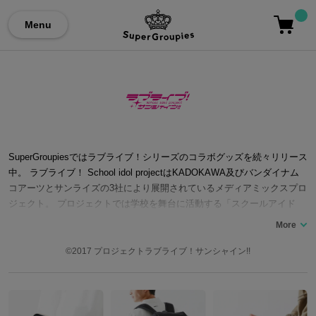
Menu
SuperGroupiesではラブライブ！シリーズのコラボグッズを続々リリース
中。 ラブライブ！ School idol projectはKADOKAWA及びバンダイナム
コアーツとサンライズの3社により展開されているメディアミックスプロ
ジェクト。 プロジェクトでは学校を舞台に活動する「スクールアイド
ル」の成長を描いており、「ラブライブ！」では高坂穂乃果が率いるμ's
（ミューズ）、「ラブライブ！サンシャイン!!」では高海千歌が率いるA
qours（アクア）の活動に焦点を当てている。ゲーム作品である「ラブラ
©2017 プロジェクトラブライブ！サンシャイン!!
イブ! スクールアイドルフェスティバル」ではシリーズの垣根を越えたス
トーリーが展開されている。 シリーズを通し「みんなで叶える物語」を
キャッチコピーとしており、ユーザー参加型の企画が楽曲のセンターを
決定するなど、大きな裁量を持つ。 またアニメを始めとした劇中では実