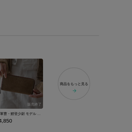
商品を
もっと見る
月島軍曹・鯉登少尉 モデル 長財布 ゴールデンカムイ
4,850