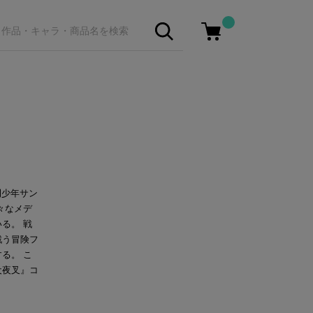
刊少年サン
々なメデ
る。 戦
戦う冒険フ
る。 こ
犬夜叉』コ