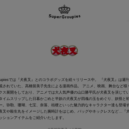
Groupiesでは『犬夜叉』とのコラボグッズを続々リリース中。 『犬夜叉』は週
載されていた、高橋留美子先生による漫画作品。 アニメ、映画、舞台など様
クス展開をしており、アニメでは大人気声優の山口勝平氏が犬夜叉を演じてい
タイムスリップした日暮かごめと半妖の犬夜叉が四魂の玉をめぐり、妖怪と
ー。弥勒、珊瑚、七宝、奈落、桔梗といった魅力的なキャラクター達も登場す
夜叉や殺生丸をイメージした腕時計をはじめ、バッグやネックレスなど…『
ッションアイテムをご紹介いたします。