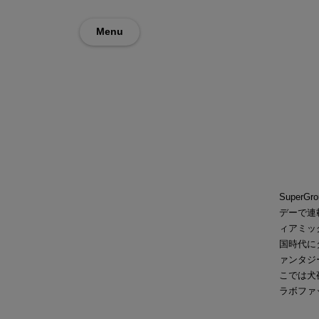
Menu
Super
デーで連
ィアミッ
国時代に
ァンタジ
こでは犬
ラボファ