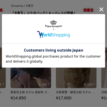
Shopping
/
犬夜叉
『犬夜叉』コラボバッグとネックレスが登場！
尾形百之助 モデル バックパック ゴールデンカムイ
尾形百之助 モデル 長財布 ゴールデンカムイ
月島軍曹・鯉登少尉 モデル バックパック ゴールデンカムイ
¥14,850
¥17,600
¥1