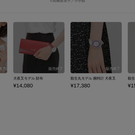
©高橋留美子／小学館
犬夜叉モデル 財布
殺生丸モデル 腕時計 犬夜叉
殺生
¥14,080
¥17,380
¥1