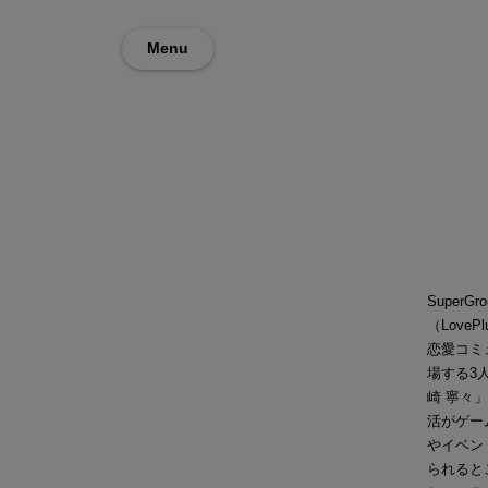
Menu
Super
（Lov
恋愛コミ
場する3
崎 寧々
活がゲー
やイベン
られると