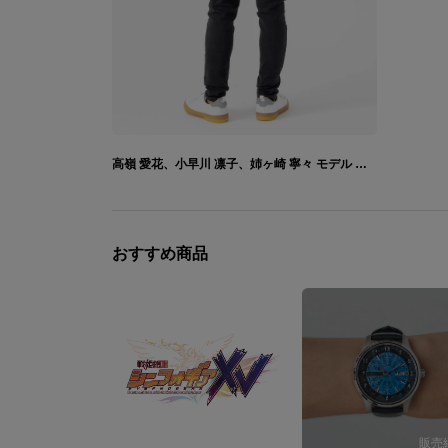
高嶺 愛花、小早川 凛子、姉ヶ崎 寧々 モデル バッグ ラブプラス
おすすめ商品