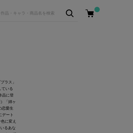
ブプラス」
している
作品に登
桜）「姉ヶ
の恋愛生
にデート
分色に変え
ているあな