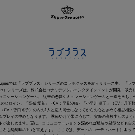
Groupiesでは「ラブプラス」シリーズのコラボグッズを続々リリース中。 「ラ
ePlus）シリーズは、株式会社コナミデジタルエンタテインメントが開発・販売
ュニケーションゲーム。 従来の恋愛シミュレーションゲームと一線を画し、
人のヒロイン、「高嶺 愛花」（CV：早見沙織）「小早川 凛子」（CV：丹下
」（CV：皆口裕子）の内の1人と恋人同士になってからの心ときめく相思相愛
ムプレイの中心となります。 季節や時間帯に応じて、実際の高校生活のよう
トが楽しめます。更に、コミュニケーションを深めれば服装や髪型なども自
ころも醍醐味の1つと言えます。 ここでは、デートのコーディネートに困っ