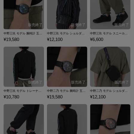
し始める五つ子達。五つ子の誰と風太郎が結ばれるのか、最後まで目が
離せないストーリー展開や魅力的なキャラクター達は大きな話題を呼ん
だ。 「五等分の花嫁 SPECIAL EVENT」などのイベント開催もするな
ど、その人気はまだまだ留まるところを知らない。 ここでは『五等分の
花嫁∬』コラボの腕時計やバッグ、シューズ、トレーナーといったファ
中野三玖 モデル 腕時計 五等分の花嫁∬
中野三玖 モデル ショルダーバッグ 五等分の花嫁
中野三玖 モデル スニーカー 五等分の花嫁
ッションアイテムなど…『五等分の花嫁∬』コラボファッションアイテ
¥19,580
¥12,100
¥6,600
ムをご紹介いたします。
中野三玖 モデル トレーナー 五等分の花嫁∬
中野二乃 モデル 腕時計 五等分の花嫁∬
中野二乃 モデル ショルダーバッグ 五等分の花嫁
¥10,780
¥19,580
¥12,100