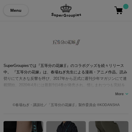
Menu
SuperGroupiesでは『五等分の花嫁∬』のコラボグッズを続々リリース
中。 『五等分の花嫁』は、春場ねぎ先生による漫画・アニメ作品。読み
切りにて大きな反響を呼び、2017年から正式に週刊少年マガジンにて連
載開始。2020年4月には最新刊14巻が発売され、惜しまれつつも完結を
迎えた。連載中にはアニメ化され、2期『五等分の花嫁∬』も現在放送
中。 貧乏生活を送っている主人公・上杉風太郎(CV.松岡禎丞)が、成績優
秀なことを買われ、同級生の五つ子の家庭教師としてアルバイトを始め
©春場ねぎ・講談社／「五等分の花嫁∬」製作委員会 ®KODANSHA
ることから物語は始まる。中野家の「一花(CV.花澤香菜)」、「二乃(CV.
竹達彩奈)」、「三玖(CV.伊藤美来)」、「四葉(CV.佐倉綾音)」、「五月
(CV.水瀬いのり)」の個性豊かな五つ子達は勉強嫌い・落第寸前という問
題児。そんな彼女達の信頼を得るべく、奮闘する風太郎に徐々に心を許