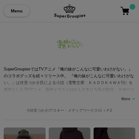
Menu
SuperGroupiesではTVアニメ『俺の妹がこんなに可愛いわけがない。』
のコラボグッズを続々リリース中。 『俺の妹がこんなに可愛いわけがな
い。』は伏見つかさ氏による小説（電撃文庫 ＫＡＤＯＫＡＷＡ刊）を
原作としたTVアニメ。原作イラストはかんざきひろ氏が担当。スポーツ
万能で成績優秀な妹「高坂桐乃」とその兄である主人公「高坂京介」
が、桐乃の人生相談をきっかけに、「黒猫」や「新垣あやせ」、「沙
織・バジーナ」といった個性豊かな仲間たちを巻き込みながら、冷え切
©伏見つかさ/アスキー・メディアワークス/ＯＩＰ2
った兄妹関係を変化させていくというストーリー。2008年に小説第1巻
が刊行され、2010年にTVアニメ化。2013年には第2期も放送された大人
気ラブコメ作品。 ここでは腕時計をはじめ、バッグや財布など…「俺の
妹」コラボファッションアイテムをご紹介いたします。