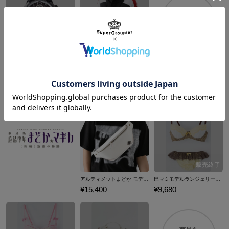
商品を
もっと見る
フェイト・T・ハラオウン モデル 腕時計 魔法少女リリカルなのは Detonation
フェイト・T・ハラオウン モデル ブルゾン 魔法少女リリカルなのは Detonation
¥30,800
¥29,480
アルティメットまどか モデル ボディバッグ 魔法少女まどか☆マギカ
巴マミモデルランジェリーセット ブラジャー ショーツ 下着 魔法少女まどか☆マギカ
¥15,400
¥9,680