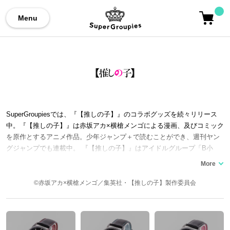
Menu
SuperGroupiesでは、『【推しの子】』のコラボグッズを続々リリース
中。『【推しの子】』は赤坂アカ×横槍メンゴによる漫画、及びコミック
を原作とするアニメ作品。少年ジャンプ＋で読むことができ、週刊ヤン
グジャンプでも連載中。 『【推しの子】』はアイドルグループ「B小
町」のセンター・アイ＝"推し"の子に転生した、アクア、ルビーの双子
が主人公の物語。アニメ第一話は映画として劇場公開され、YOASOBIに
よるOPテーマ「アイドル」も話題となった。リアルな芸能界の様子や、
©赤坂アカ×横槍メンゴ／集英社・【推しの子】製作委員会
アイの死や双子の父親をめぐる謎も多く、考察も盛り上がりをみせてい
る。 ここでは、『【推しの子】』コラボの腕時計やバッグなど『【推し
の子】』コラボファッションアイテムをご紹介いたします。