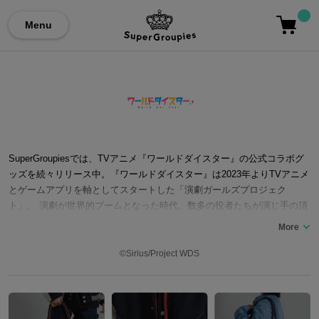
Menu
SuperGroupiesでは、TVアニメ『ワールドダイスター』の公式コラボグ
ッズを続々リリース中。『ワールドダイスター』は2023年よりTVアニメ
とゲームアプリを軸としてスタートした「演劇ガールズプロジェク
ト」。 演劇が世界的ブームとなった時代、数多の役者たちが演じ手の頂
点である「ワールドダイスター」を目指して “センス”を競い合っていく
という物語で、ストーリー原案を務めるのは、PCゲームや漫画、アニメ
の原作を手がけユーザーから絶大な支持を受けるクリエイター・タカヒ
©Sirius/Project WDS
ロ。キャラクター原案は、VTuberやアプリゲームのキャラクターデザイ
ン、ライトノベルのイラストを担当するMika Pikazoが手掛けており、さ
まざまなメディアミックスを展開しています。 ここでは、今回のコラボ
レーションの腕時計やバッグ、長財布など、センス溢れる『ワールドダ