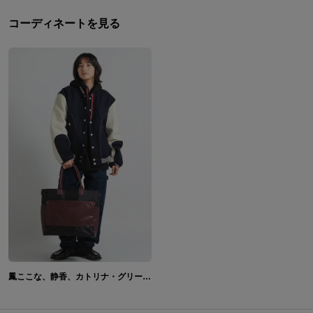
コーディネートを見る
鳳ここな、静香、カトリナ・グリーベル、新妻八恵 モデル 腕時計&2wayバッグ ワールドダイスター