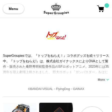
Menu
SuperGroupiesでは、『トップをねらえ！』コラボグッズを続々リリース
中。『トップをねらえ!』は、株式会社ガイナックスによりOVAとして製
作・販売された庵野秀明初監督作品のSFロボットアニメ。2023年には35
周年を迎え劇場上映されました。 巨大ロボット「ガンバスター」をはじ
め、タカヤ・ノリコ、アマノ・カズミ、コーチ、ユング・フロイト、ス
ミス・トーレン、リンダ・ヤマモトなどの魅力的なキャラクターが登
場。 パロディやオマージュを多数盛り込み、ガイナ立ち、最終話のモノ
©BANDAI VISUAL・FlyingDog・GAINAX
クロの演出、オカエリナサト（オカエリナサイ）など特徴的なシーンが
印象深い。 GAINAXの創立20周年を記念して『トップをねらえ2！』、
スピンオフとして『トップをねらえ! NeXT GENERATION』の漫画、小
説のメディアミックスも展開され、『トップをねらえ3』の続報や劇場版