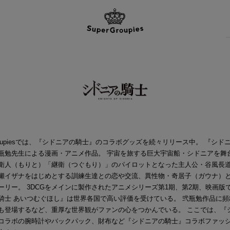
Groupiesでは、『シドニアの騎士』のコラボグッズを続々リリース中。 『シド
瓶勉先生による漫画・アニメ作品。 宇宙を旅する巨大宇宙船・シドニアを舞
衛人（もりと）「継衛（つぐもり）」のパイロットとなった主人公・谷風長
瀬イザナをはじめとする訓練生達との恋や交流、異性物・奇居子（ガウナ）
ーリー。 3DCGをメインに製作されたアニメシリーズ第1期、第2期、映画版
騎士 あいつむぐほし』は世界各国で高い評価を受けている。 弐瓶勉作品に頻
も登場するなど、重厚な世界観がファンの心をつかんでいる。 ここでは、『
コラボの腕時計やバックパック、財布など『シドニアの騎士』コラボファッ