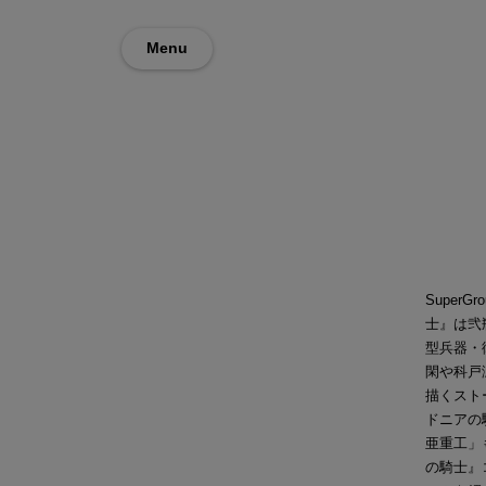
Menu
Super
士』は弐
型兵器・
閑や科戸
描くスト
ドニアの
亜重工」
の騎士』