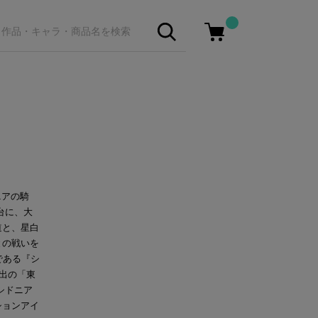
ニアの騎
台に、大
道と、星白
との戦いを
である『シ
出の「東
シドニア
ションアイ