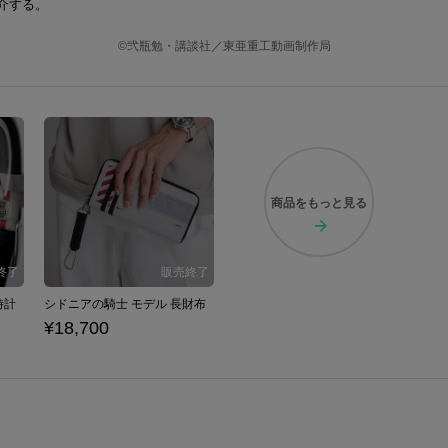
介する。
©弐瓶勉・講談社／東亜重工動画制作局
商品を
もっと見る
時計
シドニアの騎士 モデル 長財布
¥18,700