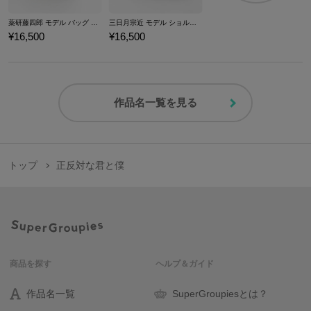
薬研藤四郎 モデル バッグ 刀剣乱舞ONLINE
三日月宗近 モデル ショルダーバッグ 刀剣乱舞ONLINE
¥16,500
¥16,500
作品名一覧を見る
トップ
正反対な君と僕
商品を探す
ヘルプ＆ガイド
作品名一覧
SuperGroupiesとは？