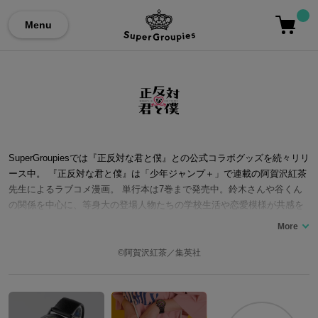
Menu
SuperGroupiesでは『正反対な君と僕』との公式コラボグッズを続々リリ
ース中。 『正反対な君と僕』は「少年ジャンプ＋」で連載の阿賀沢紅茶
先生によるラブコメ漫画。 単行本は7巻まで発売中。鈴木さんや谷くん
の関係を中心に、等身大の登場人物たちの学校生活や恋愛模様が共感を
呼んでいます。キャラクターたちのファッションや、登場する「イエテ
ィ」や猫の「てんぷら」などアイコニックなマスコットキャラクターた
ちも人気です。 ここでは『正反対な君と僕』コラボの腕時計をはじめ、
©阿賀沢紅茶／集英社
イエティモデルのショルダーポーチなどコラボファッションアイテムを
ご紹介いたします。