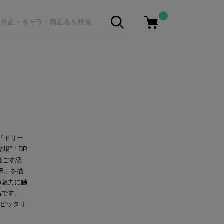
。『ドリー
場”「DR
過ごす恋
UB」を描
の魅力に触
品です。
にピッタリ