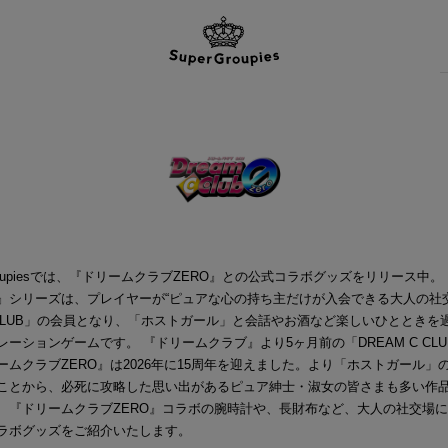
Groupiesでは、『ドリームクラブZERO』との公式コラボグッズをリリース中
』シリーズは、プレイヤーが“ピュアな心の持ち主だけが入会できる大人の社交
C CLUB」の会員となり、「ホストガール」と会話やお酒など楽しいひとときを
レーションゲームです。 『ドリームクラブ』より5ヶ月前の「DREAM C CL
ームクラブZERO』は2026年に15周年を迎えました。より「ホストガール」
ことから、必死に攻略した思い出があるピュア紳士・淑女の皆さまも多い作
、『ドリームクラブZERO』コラボの腕時計や、長財布など、大人の社交場
ラボグッズをご紹介いたします。