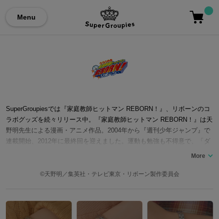
Menu
SuperGroupiesでは『家庭教師ヒットマン REBORN！』、リボーンのコ
ラボグッズを続々リリース中。『家庭教師ヒットマン REBORN！』は天
野明先生による漫画・アニメ作品。2004年から『週刊少年ジャンプ』で
連載開始、2012年に最終回を迎えました。運動も勉強も不得意で、「ダ
メツナ」と呼ばれていた主人公の「ツナ」こと「沢田綱吉」が、見た目
は赤ん坊、本業は殺し屋の家庭教師「リボーン」に出会い、マフィア・
ボンゴレファミリーの10代目ボスとして育てられることに。ツナととも
©天野明／集英社・テレビ東京・リボーン製作委員会
に、「雲雀恭弥」、「六道骸」を始めとした七名の守護者が様々な強敵
と戦い、物語にはそのバトルと彼らの成長が描かれました。2018年に舞
台作品『家庭教師ヒットマンREBORN! the STAGE』が公開され、人気
が再熱しています。ここではバッグ、お財布、腕時計など『家庭教師ヒ