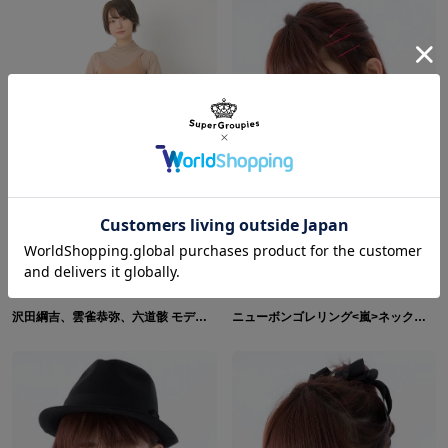
沢田綱吉、雲雀恭弥、六道骸 モデル バッグ 家庭教師ヒットマンREBORN！
ニューボンゴレリング<嵐>ネックレス ネックレス 家庭教師ヒットマン REBORN!