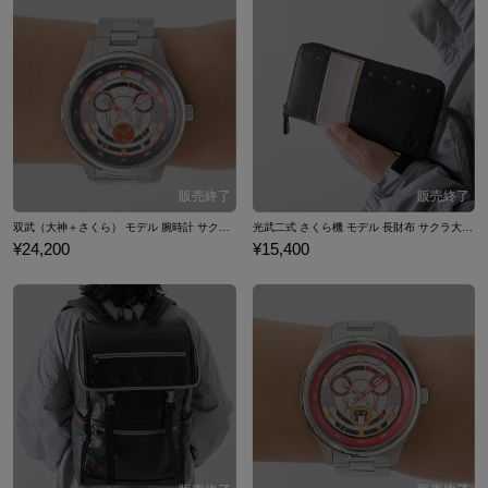
双武（大神＋さくら） モデル 腕時計 サクラ大戦４ 真宮寺さくら
光武二式 さくら機 モデル 長財布 サクラ大戦４ 真宮寺さくら
¥24,200
¥15,400