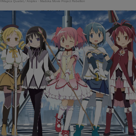
©Magica Quartet／Aniplex・Madoka Movie Project Rebellion