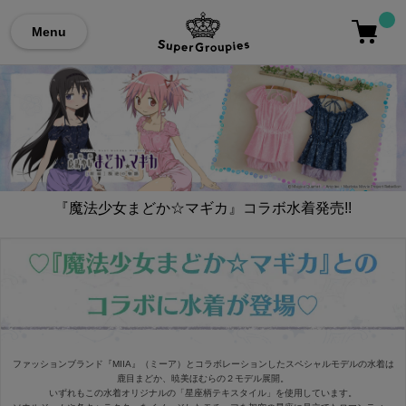
Menu
『魔法少女まどか☆マギカ』コラボ水着発売!!
ファッションブランド『MIIA』（ミーア）とコラボレーションしたスペシャルモデルの水着は
鹿目まどか、暁美ほむらの２モデル展開。
いずれもこの水着オリジナルの「星座柄テキスタイル」を使用しています。