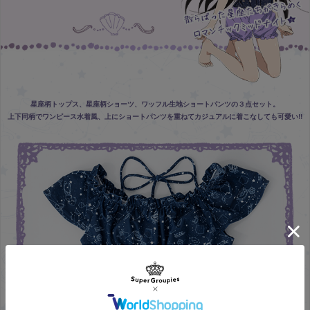
星座柄トップス、星座柄ショーツ、ワッフル生地ショートパンツの３点セット。
上下同柄でワンピース水着風、上にショートパンツを重ねてカジュアルに着こなしても可愛い!!