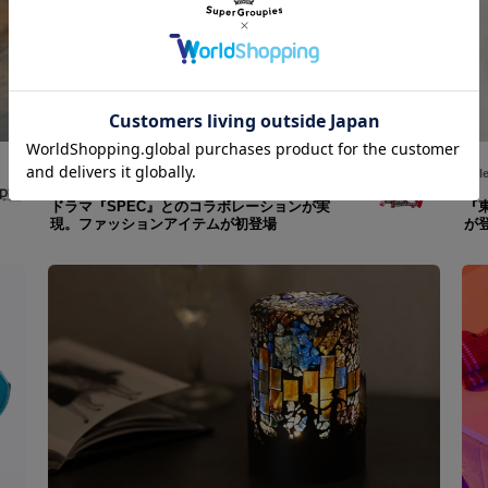
Shopping
/
SPEC ～警視庁公安部公安第五課 未詳事件特別対策係事件簿～
Titl
ドラマ『SPEC』とのコラボレーションが実
『東
現。ファッションアイテムが初登場
が