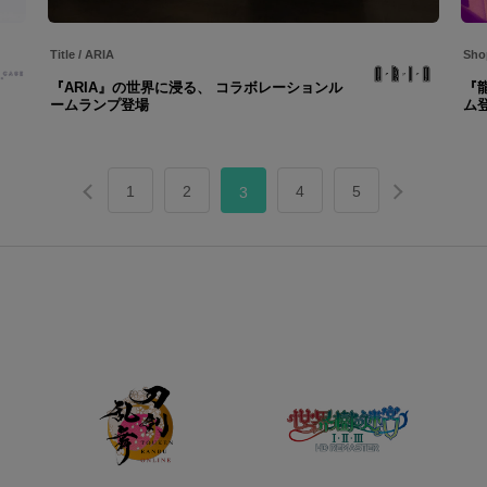
Title
/
ARIA
Sho
『ARIA』の世界に浸る、 コラボレーションル
『
ームランプ登場
ム
1
2
4
5
3