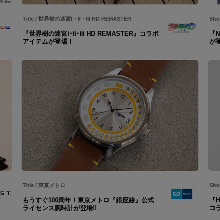
Title
/
世界樹の迷宮I・II・III HD REMASTER
Sho
『世界樹の迷宮Ⅰ･Ⅱ･Ⅲ HD REMASTER』コラボ
『N
アイテムが登場！
が
Title
/
東京メトロ
Sho
もうすぐ100周年！東京メトロ『銀座線』公式
『H
ライセンス腕時計が登場!!
コ