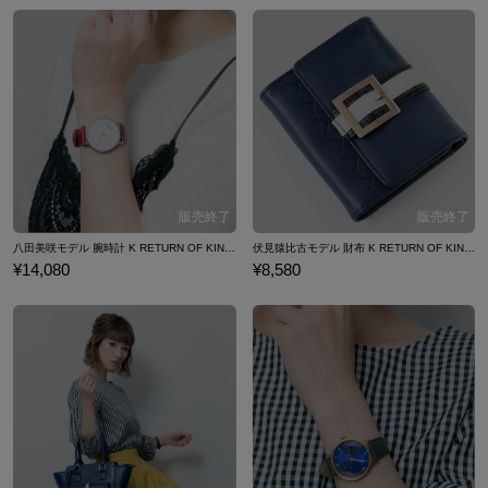
八田美咲モデル 腕時計 K RETURN OF KINGS
伏見猿比古モデル 財布 K RETURN OF KINGS
¥14,080
¥8,580