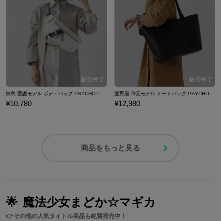
槙島 聖護モデル ボディバッグ PSYCHO-PASS サイコパス
宜野座 伸元モデル トートバッグ PSYCHO-PASS サイコパス
¥10,780
¥12,980
商品をもっと見る
🌟
魔法少女まどか☆マギカ
👉
その他の人気タイトル商品も絶賛発売中！