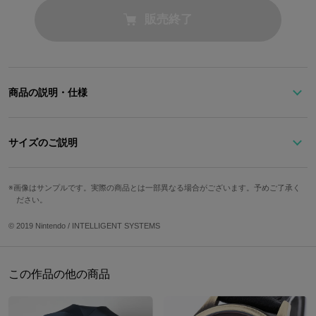
販売終了
商品の説明・仕様
ベージュとブラックベースにゴールドが差し色、常に本質を見抜く
クロードの姿を彷彿とさせる長財布。
サイズのご説明
衣装をイメージしたキルティングのような型押しを大胆にあしらい
高さ
横幅
奥行
カード収納箇所
ました。
画像はサンプルです。実際の商品とは一部異なる場合がございます。予めご了承く
ださい。
引き手には彼とお揃いのビーズチャームがきらりと光り、アクセン
10.5cm
20.5cm
約2.5cm
12箇所
トに。
© 2019 Nintendo / INTELLIGENT SYSTEMS
サイズガイドページはこちら
背面には「魔弓フェイルノート」の型押しも。
この作品の他の商品
小銭入れの内装にはバッグと同様のオリジナルテキスタイルを使用
しています。