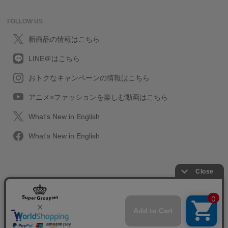
FOLLOW US
新商品の情報はこちら
LINE＠はこちら
おトクなキャンペーンの情報はこちら
アニメ×ファッションを楽しむ動画はこちら
What's New in English
What's New in English
プライバシーポリシー
利用規約
特定取引に関する法律
会社情報/採用情報