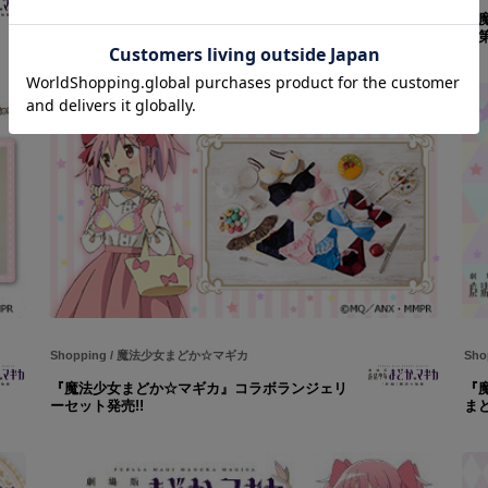
『魔法少女まどか☆マギカ』のコラボルームウ
『
ェアは、まどか・ほむら・マミ・さやか・杏子
ー第
モデル
Shopping
/
魔法少女まどか☆マギカ
Sho
『魔法少女まどか☆マギカ』コラボランジェリ
『
ーセット発売!!
ま