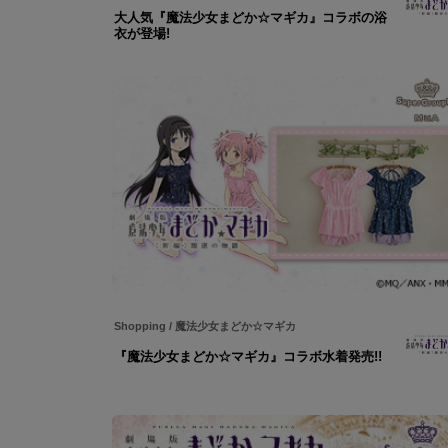
大人気『魔法少女まどか☆マギカ』コラボの浴
衣が登場!
Shopping
/
魔法少女まどか☆マギカ
『魔法少女まどか☆マギカ』コラボ水着発売!!