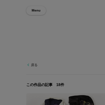
Menu
戻る
この作品の記事
18
件