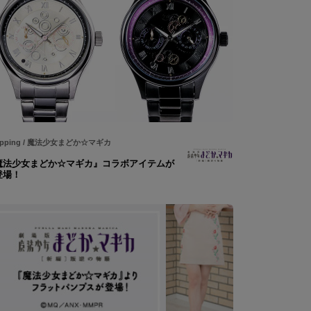
pping
/
魔法少女まどか☆マギカ
魔法少女まどか☆マギカ』コラボアイテムが
登場！