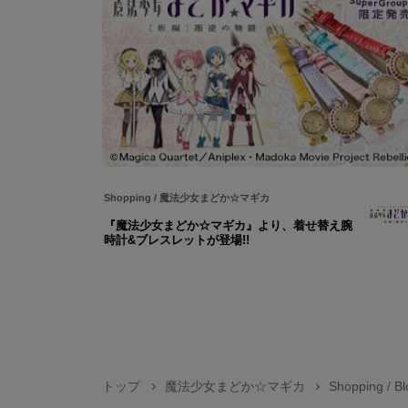
Shopping
/
魔法少女まどか☆マギカ
『魔法少女まどか☆マギカ』より、着せ替え腕
時計&ブレスレットが登場!!
トップ
魔法少女まどか☆マギカ
Shopping / B