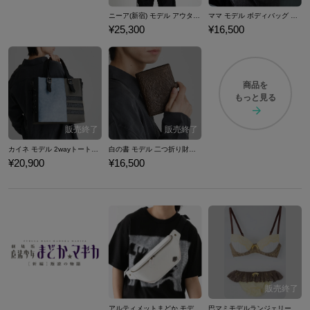
ニーア(新宿) モデル アウター NieR Replicant ver.1.22474487139...
ママ モデル ボディバッグ NieR Re[in]carnation
¥25,300
¥16,500
商品を
もっと見る
カイネ モデル 2wayトートバッグ NieR Replicant ver.1.22474487139...
白の書 モデル 二つ折り財布 NieR Replicant ver.1.22474487139...
¥20,900
¥16,500
アルティメットまどか モデル ボディバッグ 魔法少女まどか☆マギカ
巴マミモデルランジェリーセット ブラジャー ショーツ 下着 魔法少女まどか☆マギカ