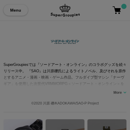
Menu
SuperGroupiesでは『ソードアート・オンライン』のコラボグッズを続々
リリース中。 『SAO』は川原礫氏によるライトノベル、及びそれを原作
とするアニメ・漫画・映画・ゲーム作品。フルダイブ型マシン「ナーヴ
ギア」を使用した次世代VRMMORPG＜ソードアート・オンライン＞を
舞台に、主人公・キリトを始めとし、アスナ、クライン、シリカといっ
たプレイヤーがゲーム攻略を目指すあらすじ。ユウキが登場する＜マザ
ーズ・ロザリオ編＞、ユージオ、アリスらが登場する＜アリシゼーショ
©2020 川原 礫/KADOKAWA/SAO-P Project
ン編＞、アインクラッドでの物語を描き直す＜プログレッシブ＞シリー
ズとファンを魅了し続けている。 ここでは2022年にTVアニメシリーズ1
0周年、2023年にゲーム10周年を迎えた、 『SAO』コラボの腕時計やシ
ューズ、バッグをはじめ、スマートフォンケースやアウターなど…『ソ