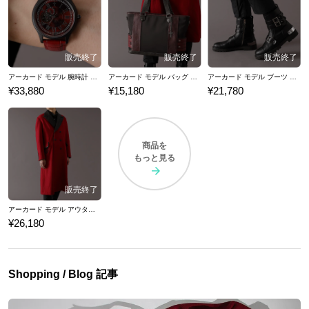
魅了し続けています。 2001年にはテレビアニメ化。また2006年には原作
の内容に沿った、完結までを描いたOVAが全10巻で発売され、高い評価
を受けました。OVAは各アニメ動画配信サイトで配信も行われていま
す。 原作・OVA共に国内外問わず人気を博しており、海外の反応につい
てもインターネット上で大きな話題を呼び、その影響力の強さを知らし
アーカード モデル 腕時計 HELLSING ヘルシング
アーカード モデル バッグ HELLSING ヘルシング
アーカード モデル ブーツ HELLSING ヘルシング
めました。 ここでは『ヘルシング』コラボの腕時計、バッグをはじめ、
¥33,880
¥15,180
¥21,780
アウターやブーツなど…『HELLSING』とのコラボファッションアイテ
ムをご紹介いたします。
商品を
もっと見る
アーカード モデル アウター HELLSING ヘルシング
¥26,180
Shopping / Blog 記事