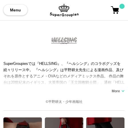
Menu
SuperGroupiesでは『HELLSING』、『ヘルシング』のコラボグッズを
続々リリース中。 『ヘルシング』は平野耕太先生による漫画作品、及び
それを原作とするアニメ・OVAなどのメディアミックス作品。 作品の舞
台は20世紀末のイギリス。大英帝国の「王立国教騎士団」、通称「HELL
SING機関」は頻発する吸血鬼事件と対峙していた。 「ヘルシング機
関」を率いる大英帝国国教騎士団長「インテグラ・ヘルシング」は自邸
に封印されていた吸血鬼「アーカード」、新たに吸血鬼となった婦警
©平野耕太・少年画報社
「セラス」を従え、吸血鬼事件の黒幕である「ミレニアム」を壊滅させ
るべく行動を起こしていく…というストーリー。 独特のセリフ回しや、
インテグラやアーカードの他、セラス、ウォルター、アンデルセン、少
佐といったキャラクターたちの立ち振る舞いは、今なお多くのファンを