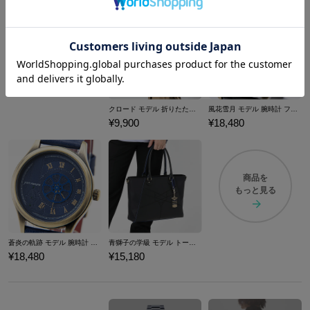
クロード モデル 折りたたみ傘 ファイアーエムブレム 風花雪月
風花雪月 モデル 腕時計 ファイアーエムブレム
¥9,900
¥18,480
商品を
もっと見る
蒼炎の軌跡 モデル 腕時計 ファイアーエムブレム
青獅子の学級 モデル トートバッグ ファイアーエムブレム 風花雪月
¥18,480
¥15,180