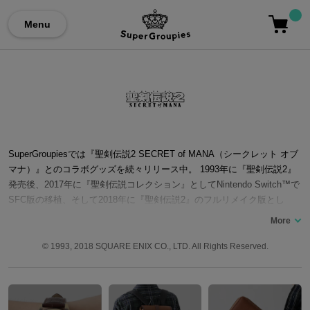
Menu
SuperGroupiesでは『聖剣伝説2 SECRET of MANA（シークレット オブ
マナ）』とのコラボグッズを続々リリース中。 1993年に『聖剣伝説2』
発売後、2017年に『聖剣伝説コレクション』としてNintendo Switch™で
SFC版の移植、そして2018年に『聖剣伝説2』のフルリメイク版とし
て、『聖剣伝説2 SECRET of MANA』がSteam（PC）/PS4®などで発売
された。 「聖剣」を引き抜いた主人公・ランディが仲間のプリム、ポポ
イとともに、暴走したマナの力を封印するために世界中を冒険するとい
© 1993, 2018 SQUARE ENIX CO., LTD. All Rights Reserved.
うストーリー。 ここでは『聖剣伝説2 SECRET of MANA』コラボの腕時
計やバッグなど…『聖剣伝説2 SECRET of MANA』コラボファッション
アイテムをご紹介いたします。