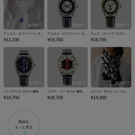
イトルの意味が思わぬエンディングで明らかになり、更にエンディング
後「本作は『FF』ではない」という演出が行われたことで、世間の評判
が一転し、高い評価を得ました。 2022年に10周年を迎えた「ブレイブリ
ー」シリーズは現在ソーシャルゲームを含め、『ブレイブリーデフォル
ト フライングフェアリー（BDFF）』、『ブレイブリーデフォルト プレ
アニエス・オブリージュ モデル ネックレス ブレイブリーデフォルト フライングフェアリー
アニエス・オブリージュ モデル 腕時計 ブレイブリーデフォルト フライングフェアリー
ティズ・オーリア モデル 腕時計 ブレイブリーデフォルト フライングフェアリー
イングブレージュ（BDPB）』、『ブレイブリーデフォルト フォーザ・
¥12,100
¥18,700
¥18,700
シークウェル（BDFtS）』（第1作目の完全版/リメイク）、『ブレイブ
リーアーカイブ ディーズレポート（BADR）』、『ブレイブリーセカン
ド（BSEL）』、『ブレイブリーデフォルト フェアリーズエフェクト（B
DFE）』、『BRAVELY DEFAULT II（BD2）』（Steam版移植発売あ
り）、『ブレイブリーデフォルト ブリリアントライツ（BDBL）』の8作
（発売順番）がリリースされています。 ここでは『ブレイブリーデフォ
ルト フライングフェアリー』より、アニエス・オブリージュ、ティズ・
オーリア、イデア・リー、リングアベル、エアリーをイメージした腕時
リングアベル モデル 腕時計 ブレイブリーデフォルト フライングフェアリー
イデア・リー モデル 腕時計 ブレイブリーデフォルト フライングフェアリー
エアリー モデル ストール＆ストールピン ブレイブリーデフォルト フライングフェアリー
¥18,700
¥18,700
¥14,300
計やストール＆ストールピン、ネックレスなど…「ブレイブリー」シリ
ーズのコラボファッションアイテムをご紹介いたします。
商品を
もっと見る