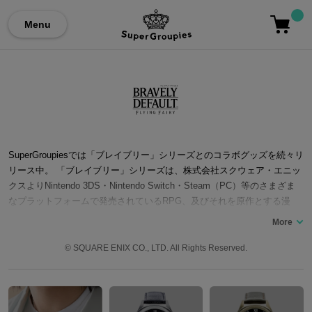
Menu
SuperGroupiesでは「ブレイブリー」シリーズとのコラボグッズを続々リ
リース中。 「ブレイブリー」シリーズは、株式会社スクウェア・エニッ
クスよりNintendo 3DS・Nintendo Switch・Steam（PC）等のさまざま
なプラットフォームで発売されているRPG、及びそれを原作とする漫
画・小説などのメディアミックス作品。 『光の4戦士 -ファイナルファン
タジー外伝-』の続編ではないと、浅野智也氏が筆頭とした『光の4戦
士』の主要スタッフ陣が「完全新作」として手掛けた「王道ファンタジ
© SQUARE ENIX CO., LTD. All Rights Reserved.
ーRPG」。 第1作目『ブレイブリーデフォルト -Flying Fairy-』のサブタ
イトルの略称が「FF（フライングフェアリー）」となっている為、発売
前『完全新作』と言いつつ『ファイナルファンタジー』とのつながりを
意識させるような表現に否定的な意見が寄せられたが、発売後、サブタ