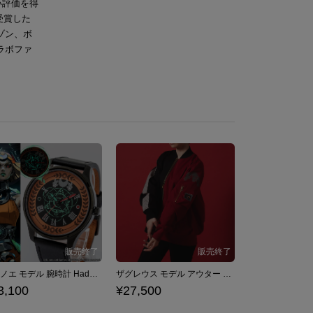
い評価を得
を受賞した
ゾン、ボ
ラボファ
メリノエ モデル 腕時計 Hades II ハデス2
ザグレウス モデル アウター Hades ハデス
3,100
¥27,500