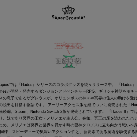
Groupiesでは『Hades』シリーズのコラボグッズを続々リリース中。 『Hades』
t Gamesが開発・発売するダンジョンアドベンチャーRPG。ギリシャ神話をモチ
スの息子であるザグレウスが、オリュンポスの神々や冥界の住人の助けを受
の脱出を目指す物語です。 アーリーアクセス版を経てついに発売された『Hades
続編。Steam、Nintendo Switch 2版が発売されています。 『Hades II』
り、妹であり冥界の王女・メリノエが主人公。突如、冥王の座を追われたハ
ため、メリノエは冥界と世界を脅かす時の巨神クロノスに立ち向かう戦いへ
作同様、スピーディーで奥深いアクション性と、新要素である魔術を駆使する