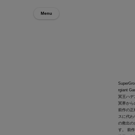
Menu
Super
rgian
冥王ハデ
冥界から
前作の正統
スに代わ
の救出の
す。 前