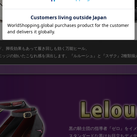
ド、脚長効果もあって履き回しも効く万能ヒール。
エッジの効いたこなれ感を演出します。『ルルーシュ』と『スザク』2種類揃え
黒の騎士団の指導者『ゼロ』をイ
スタンダードな黒はお目立ちディ