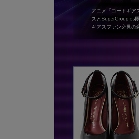
アニメ『コードギアス
スとSuperGroup
ギアスファン必見の