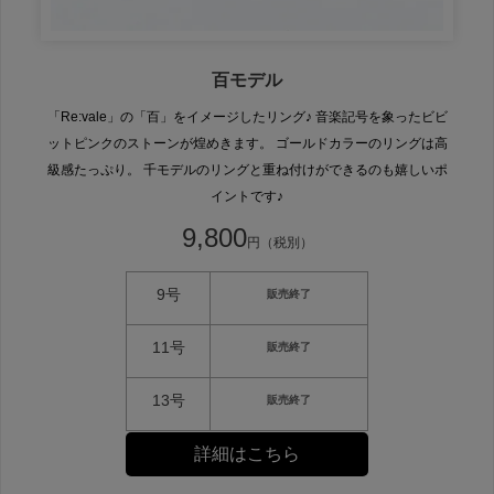
百モデル
「Re:vale」の「百」をイメージしたリング♪ 音楽記号を象ったビビ
ットピンクのストーンが煌めきます。 ゴールドカラーのリングは高
級感たっぷり。 千モデルのリングと重ね付けができるのも嬉しいポ
イントです♪
9,800
円（税別）
9号
販売終了
11号
販売終了
13号
販売終了
詳細はこちら