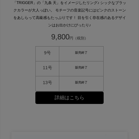
「TRIGGER」の「九条 天」をイメージしたリング♪ シックなブラッ
クカラーが大人っぽい。 モチーフの音楽記号にはピンクのストーン
をあしらって高級感もたっぷりです！ 目を引く存在感のあるデザイ
ンはお出かけにぴったり♪
9,800
円（税別）
9号
販売終了
11号
販売終了
13号
販売終了
詳細はこちら