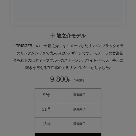
十 龍之介モデル
「TRIGGER」の「十 龍之介」をイメージしたリング♪ ブラックカラ
ーのリングがシックで大人っぽいデザインです。 モチーフの音楽記
号を彩るのはディープブルーのストーンとホワイトパール。 手元に
輝きを与える存在感のあるリングに仕上がりました♪
9,800
円（税別）
9号
販売終了
11号
販売終了
13号
販売終了