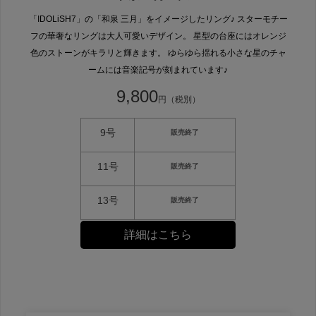
「IDOLiSH7」の「和泉 三月」をイメージしたリング♪ スターモチー
フの華奢なリングは大人可愛いデザイン。 星型の台座にはオレンジ
色のストーンがキラリと輝きます。 ゆらゆら揺れる小さな星のチャ
ームには音楽記号が刻まれています♪
9,800
円（税別）
9号
販売終了
11号
販売終了
13号
販売終了
詳細はこちら