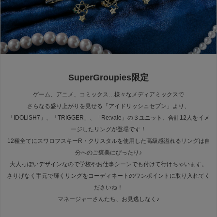
SuperGroupies限定
ゲーム、アニメ、コミックス…様々なメディアミックスで
さらなる盛り上がりを見せる「アイドリッシュセブン」より、
「IDOLiSH7」、「TRIGGER」、「Re:vale」の３ユニット、合計12人をイメ
ージしたリングが登場です！
12種全てにスワロフスキーR・クリスタルを使用した高級感溢れるリングは自
分へのご褒美にぴったり♪
大人っぽいデザインなので学校やお仕事シーンでも付けて行けちゃいます。
さりげなく手元で輝くリングをコーディネートのワンポイントに取り入れてく
ださいね！
マネージャーさんたち、お見逃しなく♪