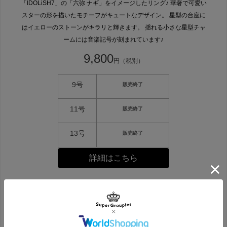
「IDOLiSH7」の「六弥 ナギ」をイメージしたリング♪ 華奢で可愛い
スターの形を描いたモチーフがキュートなデザイン。 星型の台座に
はイエローのストーンがキラリと輝きます。 揺れる小さな星型チャ
ームには音楽記号が刻まれています♪
9,800
円（税別）
9号
販売終了
11号
販売終了
13号
販売終了
詳細はこちら