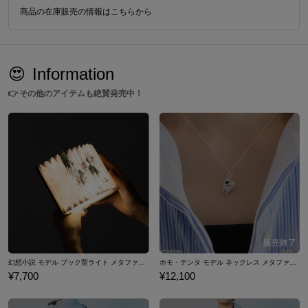
商品の在庫販売の情報はこちらから
😍
Information
👉
その他のアイテムも絶賛発売中！
幻想小説 モデル ブック型ライト メタファー：リファンタジオ
ホモ・テンタ モデル ネックレス メタファー：リファンタジオ
¥7,700
¥12,100