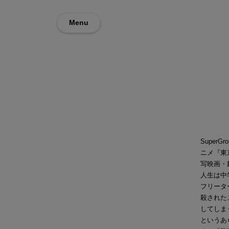
Menu
Super
ニメ『東
写映画・
人生は中
フリータ
殺された
してしま
というあ