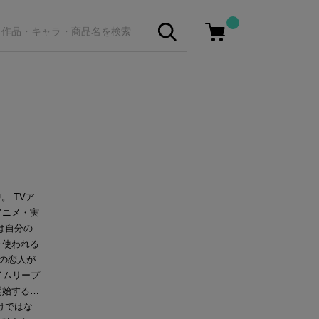
。 TVア
アニメ・実
は自分の
き使われる
の恋人が
イムリープ
開始する…
けではな