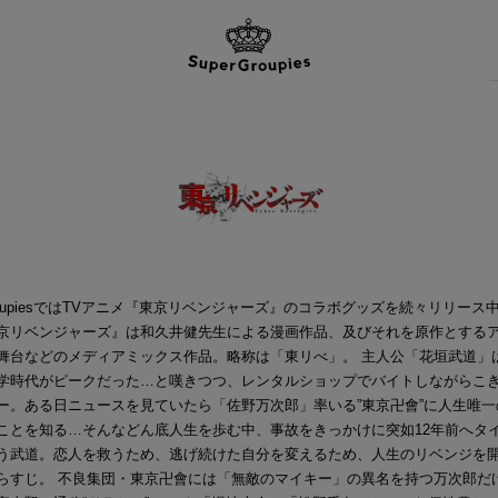
GroupiesではTVアニメ『東京リベンジャーズ』のコラボグッズを続々リリース中
京リベンジャーズ』は和久井健先生による漫画作品、及びそれを原作とする
舞台などのメディアミックス作品。略称は「東リべ」。 主人公「花垣武道」
学時代がピークだった…と嘆きつつ、レンタルショップでバイトしながらこ
ー。ある日ニュースを見ていたら「佐野万次郎」率いる”東京卍會”に人生唯一
ことを知る…そんなどん底人生を歩む中、事故をきっかけに突如12年前へタ
う武道。恋人を救うため、逃げ続けた自分を変えるため、人生のリベンジを
らすじ。 不良集団・東京卍會には「無敵のマイキー」の異名を持つ万次郎だ