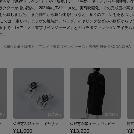
宮寺堅（通称“ドラケン” ）」や「場地圭介」「松野千冬」といった個性豊か
ラクターが揃い踏み。 2021年にTVアニメ化、実写映画化。その完成度の高
を記録しました。 また同年から舞台化を行うなど、多くのファンを惹きつけ
ここでは「東リべ」コラボの腕時計、バッグ、イヤリングなどの小物類からワ
服まで…TVアニメ『東京リベンジャーズ』とのコラボファッションアイテム
す。
©和久井健・講談社／アニメ「東京リベンジャーズ」製作委員会 ®KODANSHA
佐野万次郎 モデル デイバッグ 東京リベンジャーズ
佐野万次郎 モデル イヤリング 東京リベンジャーズ
佐野万次郎 モデル ワンピース 東京リベンジャーズ
¥11,000
¥13,200
¥1