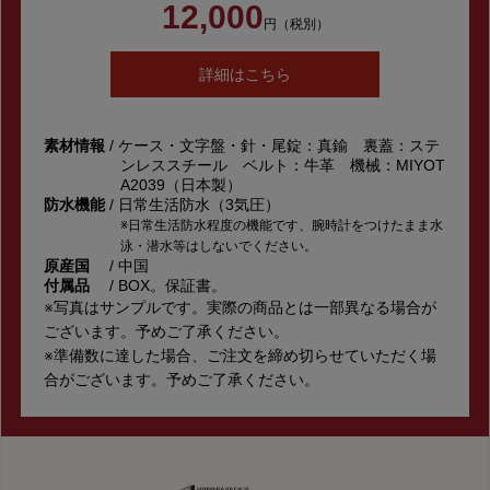
12,000
円（税別）
詳細はこちら
素材情報
/ ケース・文字盤・針・尾錠：真鍮 裏蓋：ステ
ンレススチール ベルト：牛革 機械：MIYOT
A2039（日本製）
防水機能
/ 日常生活防水（3気圧）
※日常生活防水程度の機能です、腕時計をつけたまま水
泳・潜水等はしないでください。
原産国
/ 中国
付属品
/ BOX。保証書。
※写真はサンプルです。実際の商品とは一部異なる場合が
ございます。予めご了承ください。
※準備数に達した場合、ご注文を締め切らせていただく場
合がございます。予めご了承ください。