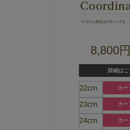
※モデル身長は178ｃｍです。
8,800
詳細はこ
22cm
カー
23cm
カー
24cm
カー