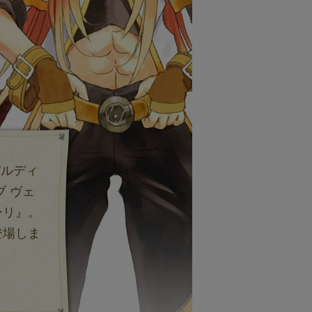
バルディ
 ヴェ
ーリ』。
登場しま