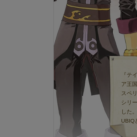
『テイ
ア王国
スペ
シリ
した
UBI