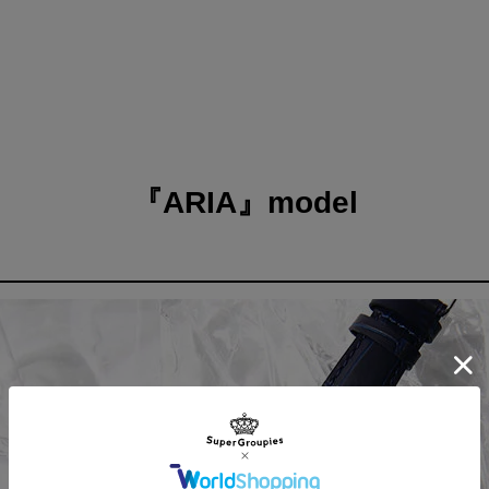
『ARIA』model