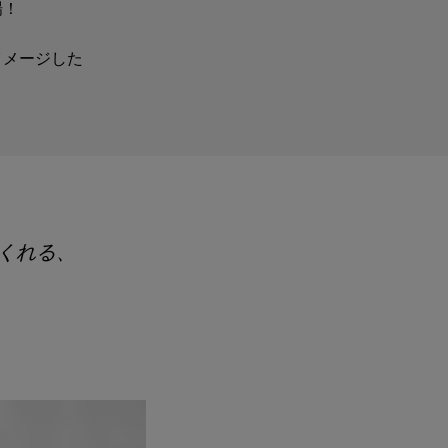
場！
イメージした
くれる、