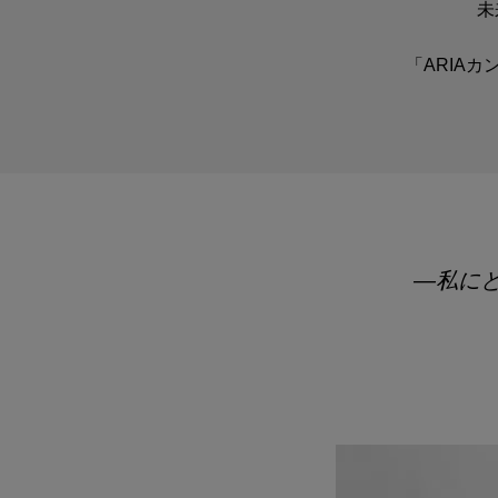
未
「ARIA
―私に