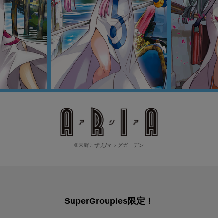
©天野こずえ/マッグガーデン
SuperGroupies限定！