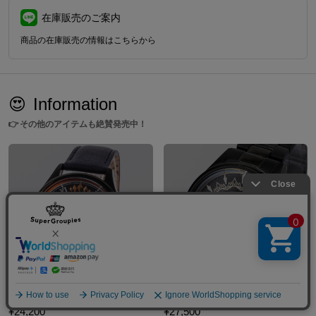
在庫販売のご案内
商品の在庫販売の情報はこちらから
😍
Information
👉
その他のアイテムも絶賛発売中！
一伊那尓栖 モデル 腕時計 ホロライブEnglish -Myth-
森カリオペ モデル 腕時計 ホロライブEnglish -Myth-
¥24,200
¥27,500