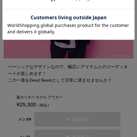
ベーシックなデザインなので、幅広いアイテムとのコーディネ
ートが楽しめます！
この一着をDead Beatsとして日常に潜ませませんか？
森カリオペ モデル アウター
¥25,300
（税込）
販売終了
メンズM
メンズL