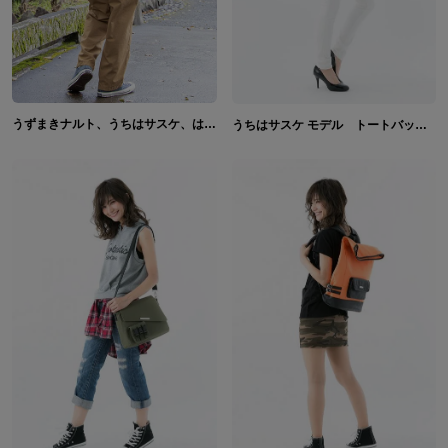
うずまきナルト、うちはサスケ、はたけカカシ モデル リュック NARUTO-ナルト- 疾風伝
うちはサスケ モデル トートバッグ バッグ NARUTO-ナルト-疾風伝