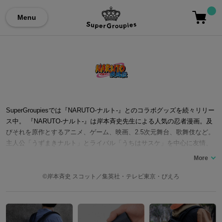
Menu
SuperGroupiesでは『NARUTO-ナルト-』とのコラボグッズを続々リリー
ス中。 『NARUTO-ナルト-』は岸本斉史先生による人気の忍者漫画。及
びそれを原作とするアニメ、ゲーム、映画、2.5次元舞台、歌舞伎など。
主人公「うずまきナルト」とライバル「うちはサスケ」を中心に友情、
裏切りと復讐、師弟や家族の絆を巡る物語。原作は週刊少年ジャンプに
て15年間に渡り連載。ラストバトルが終わり最終回を迎えました。アニ
メOPをFLOWやKANA-BOONらが担当。舞台に佐藤流司氏や北村諒氏な
©岸本斉史 スコット／集英社・テレビ東京・ぴえろ
どの俳優が出演しているのも大きな魅力です。現在では『BORUTO-ボル
ト- -NARUTO NEXT GENERATIONS-』が続編としてVジャンプにて連載
中。 ここでは『NARUTO-ナルト- 疾風伝』コラボのバッグをはじめ、財
布やシューズなど…『NARUTO-ナルト-』シリーズとのコラボファッシ