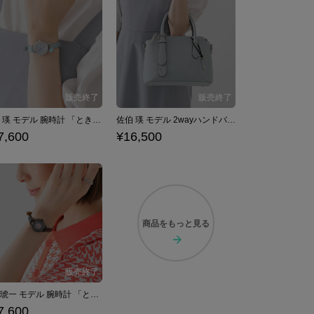
佐伯 瑛 モデル 腕時計 「ときめきメモリアル Girl's Side」シリーズ
佐伯 瑛 モデル 2wayハンドバッグ 「ときめきメモリアル Girl's Side」シリーズ
7,600
¥16,500
商品を
もっと見る
桜井琥一 モデル 腕時計 「ときめきメモリアル Girl's Side」シリーズ
7,600