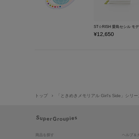
¥12,650
トップ
「ときめきメモリアル Girl's Side」シリ
商品を探す
ヘルプ＆