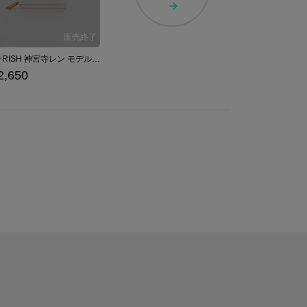
ST☆RISH 神宮寺レン モデル 三つ折り財布 劇場版 うたの☆プリンスさまっ♪ マジLOVEスターリッシュツアーズ
2,650