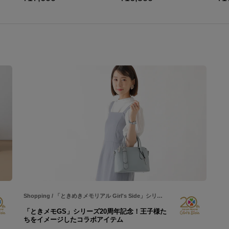
Shopping
/
「ときめきメモリアル Girl's Side」シリーズ
「ときメモGS」シリーズ20周年記念！王子様た
ちをイメージしたコラボアイテム