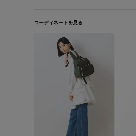
コーディネートを見る