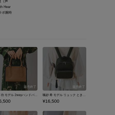
琉夏（声
 Hear
ラボ腕時
大成 功 モデル 2wayハンドバッグ ときめきメモリアル Girl's Side 4th Heart
颯砂 希 モデル リュック ときめきメモリアル Girl's Side 4th Heart
6,500
¥16,500