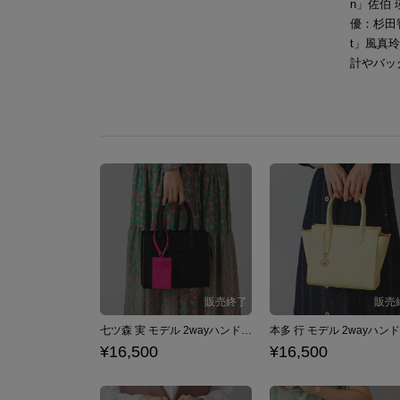
n」佐伯 
優：杉田智
t」風真
計やバッ
七ツ森 実 モデル 2wayハンドバッグ ときめきメモリアル Girl's Side 4th Heart
¥16,500
¥16,500