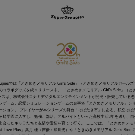
Groupiesでは「ときめきメモリアル Girl's Side」（ときめきメモリアルガール
コラボグッズを続々リリース中。 「ときめきメモリアル Girl's Side」（と
ーズは、株式会社コナミデジタルエンタテインメントが開発・販売している恋
ンゲーム。恋愛シミュレーションゲームの金字塔「ときめきメモリアル」シ
ージョン。 プレイヤーが本シリーズの舞台「はばたき市」にある、私立はば
ヶ崎学園に入学し、勉強、部活、アルバイトといった高校生活3年を送り、自
出会ったキャラたちと友情や愛情を育てて行く。 ここでは、「ときめきメモリア
de 1st Love Plus」葉月 珪（声優：緑川光）や「ときめきメモリアル Girl's Side 2n