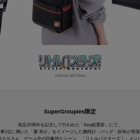
©VISUAL ARTS/Key
SuperGroupies限定
発足20周年を記念して行われた「Key総選挙」にて、
見事1位に輝いた「棗 恭介」をイメージした腕時計・バッグ・財布が登場
はもちろん、ゲーム中の印象的なシーン、「リトルバスターズ！」メン