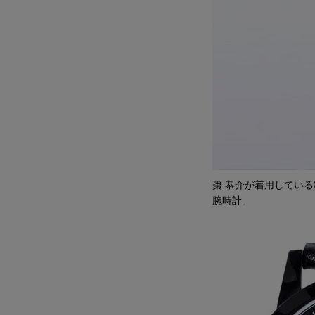
棗 恭介が着用してい
腕時計。