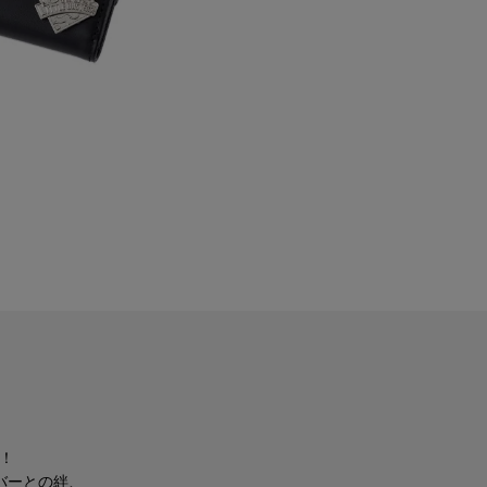
！
バーとの絆、