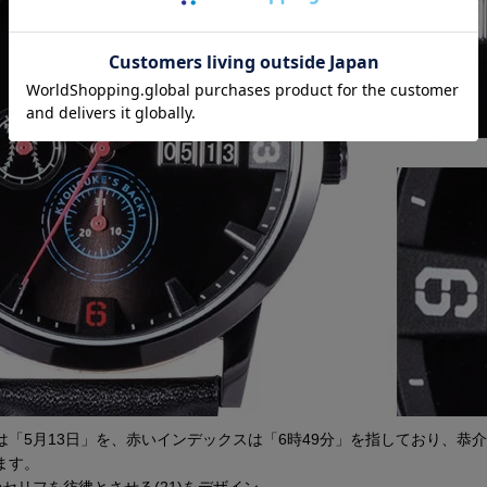
は「5月13日」を、赤いインデックスは「6時49分」を指しており、恭
ます。
セリフを彷彿とさせる(21)をデザイン。