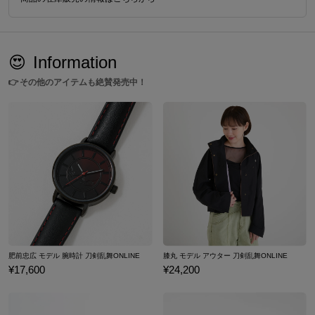
😍
Information
👉
その他のアイテムも絶賛発売中！
肥前忠広 モデル 腕時計 刀剣乱舞ONLINE
膝丸 モデル アウター 刀剣乱舞ONLINE
¥17,600
¥24,200